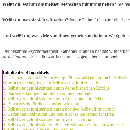
Weißt du, warum die meisten Menschen mit mir arbeiten?
Sie hab
Weißt du, was sie sich wünschen?
Innere Ruhe, Lebensfreude, Leic
Und weißt du, was viele von ihnen gemeinsam haben:
Wenig Selb
Der bekannte Psychotherapeut Nathaniel Branden hat das wunderbar 
zurückführen“.
Fast alle würde ich nicht sagen, aber schon viele.
Inhalte des Blogartikels
21 Übungen, um dein Selbstwertgefühl zu stärken und mehr Selbstlie
Warum es wichtig ist, dein Selbstwertgefühl zu stärken
1. Selbstwertgefühl stärken durch deine bisherigen Erfolge
2. Stärken erkennen und Selbstvertrauen aufbauen
3. Selbstwertgefühl stärken durch Achtsamkeit im Alltag
4. Bewusstsein für dich selbst entwickeln
5. Selbstwertgefühl stärken durch positive Selbstaffirmationen
6. Gedanken überprüfen und realistisches Selbstbild schaffen
7. Selbstwertgefühl stärken durch Visualisierung
8. Selbstwertgefühl stärken: Positive Stimmung durch bewusstes Läc
9. Selbstbewusste Körperhaltung üben