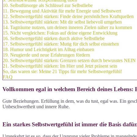
10. Selbstfürsorge als Schlüssel zur Selbstliebe
11. Bewegung und Aktivität für mehr Energie und Selbstwert
12. Selbstwertgefühl stärken: Finde deine persönlichen Kraftquellen
13. Selbstwertgefühl stärken: Mit dir selbst liebevoll umgehen
14. Tagträume nutzen, um deinen inneren Zielen näher zu kommen
15. Nicht vergleichen: Fokus auf deine eigene Entwicklung
16. Selbstwertgefühl stärken durch aktive Selbstliebe
17. Selbstwertgefühl stärken: Mutig für dich selbst einstehen
18. Humor und Leichtigkeit im Alltag einbauen
19. Neugierde und neue Erfahrungen fördern
20. Selbstwertgefühl stärken: Grenzen setzen durch bewusstes NEIN
21. Selbstwertgefühl stärken: Im Hier und Jetzt präsent sein
So, das waren sie: Meine 21 Tipps für mehr Selbstwertgefühl!
FAQ
Vollkommen egal in welchem Bereich deines Lebens: Es 
Gute Beziehungen. Erfüllung in dem, was du tust, egal was. Ein ge
Unbeschwertheit und innere Ruhe.
Ein starkes Selbstwertgefühl ist immer die Basis dafür
Umgekehrt ist es so, dass der Ursprung vieler Probleme in mangelnd