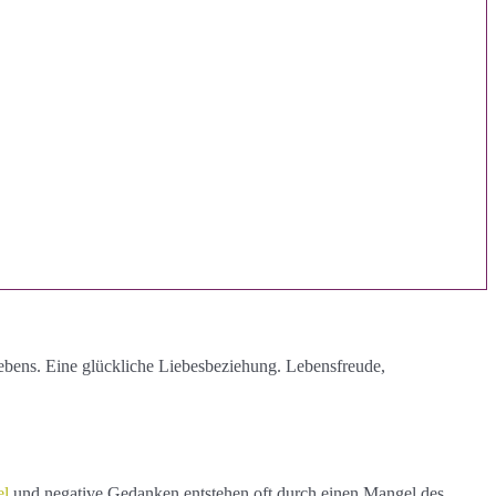
bens. Eine glückliche Liebesbeziehung. Lebensfreude,
el
und negative Gedanken entstehen oft durch einen Mangel des