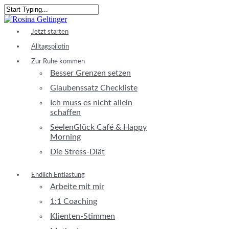
Skip
to
Close
main
Search
Menu
Jetzt starten
content
Alltagspilotin
Zur Ruhe kommen
Besser Grenzen setzen
Glaubenssatz Checkliste
Ich muss es nicht allein
schaffen
SeelenGlück Café & Happy
Morning
Die Stress-Diät
Endlich Entlastung
Arbeite mit mir
1:1 Coaching
Klienten-Stimmen