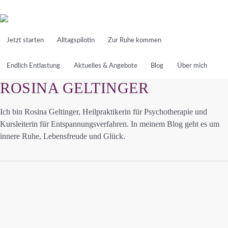
Skip
to
main
Jetzt starten
Alltagspilotin
Zur Ruhe kommen
content
Endlich Entlastung
Aktuelles & Angebote
Blog
Über mich
All Posts By
ROSINA GELTINGER
Ich bin Rosina Geltinger, Heilpraktikerin für Psychotherapie und
Kursleiterin für Entspannungsverfahren. In meinem Blog geht es um
innere Ruhe, Lebensfreude und Glück.