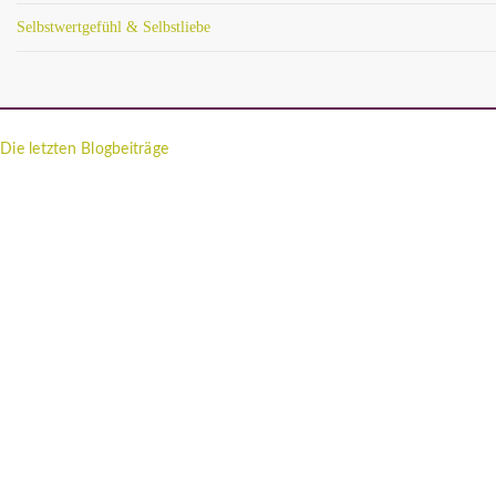
Selbstwertgefühl & Selbstliebe
Die letzten Blogbeiträge
Imposter-Syndrom: Warum du dich nie gut genug fühlst, egal wie
viel du leistest
Ich muss funktionieren: So befreist du dich aus dem inneren
Leistungsdruck
Innere Unruhe loswerden? Wenn dein Kopf einfach nicht zur
Ruhe kommt
12 von 12: Mein 12. April in 12 Bildern
Vaterwunde: Welche Auswirkung hat es auf Töchter, wenn sie
ohne Vater aufwachsen?