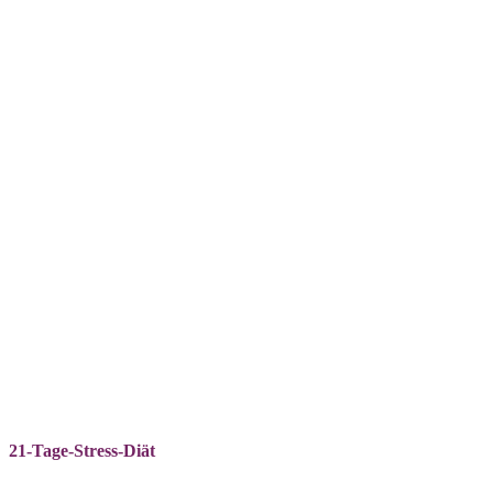
Skip
to
main
content
21-Tage-Stress-Diät