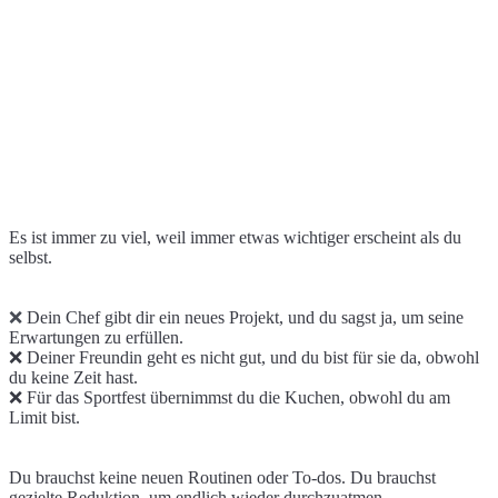
Endlich spürbar mehr Ruhe
Du bist ständig für andere da und kommst nie wirklich zur
Es ist immer zu viel, weil immer etwas wichtiger erscheint als du
Ruhe?
selbst.
❌
Dein Chef gibt dir ein neues Projekt, und du sagst ja, um seine
Erwartungen zu erfüllen.
❌ Deiner Freundin geht es nicht gut, und du bist für sie da, obwohl
du keine Zeit hast.
❌ Für das Sportfest übernimmst du die Kuchen, obwohl du am
Limit bist.
Du brauchst keine neuen Routinen oder To-dos. Du brauchst
gezielte Reduktion, um endlich wieder durchzuatmen.