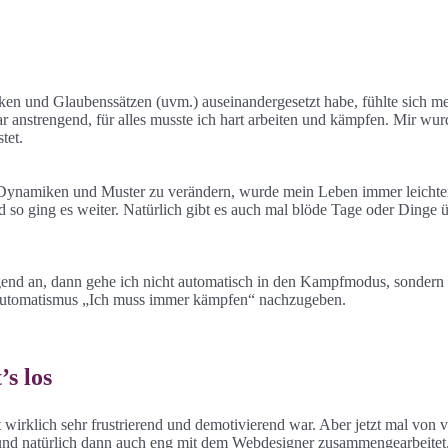
en und Glaubenssätzen (uvm.) auseinandergesetzt habe, fühlte sich m
s war anstrengend, für alles musste ich hart arbeiten und kämpfen. Mir 
tet.
Dynamiken und Muster zu verändern, wurde mein Leben immer leichter. A
o ging es weiter. Natürlich gibt es auch mal blöde Tage oder Dinge ü
end an, dann gehe ich nicht automatisch in den Kampfmodus, sondern ic
m Automatismus „Ich muss immer kämpfen“ nachzugeben.
’s los
rklich sehr frustrierend und demotivierend war. Aber jetzt mal von 
 und natürlich dann auch eng mit dem Webdesigner zusammengearbeitet