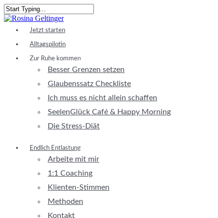
Skip
to
Close
main
Search
Menu
Jetzt starten
content
Alltagspilotin
Zur Ruhe kommen
Besser Grenzen setzen
Glaubenssatz Checkliste
Ich muss es nicht allein schaffen
SeelenGlück Café & Happy Morning
Die Stress-Diät
Endlich Entlastung
Arbeite mit mir
1:1 Coaching
Klienten-Stimmen
Methoden
Kontakt