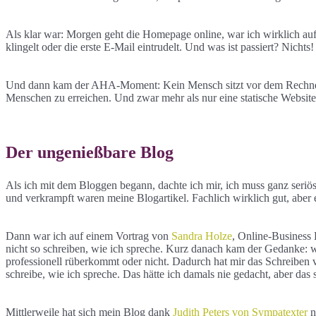
Als klar war: Morgen geht die Homepage online, war ich wirklich aufg
klingelt oder die erste E-Mail eintrudelt. Und was ist passiert? Nicht
Und dann kam der AHA-Moment: Kein Mensch sitzt vor dem Rechner un
Menschen zu erreichen. Und zwar mehr als nur eine statische Website 
Der ungenießbare Blog
Als ich mit dem Bloggen begann, dachte ich mir, ich muss ganz seri
und verkrampft waren meine Blogartikel. Fachlich wirklich gut, aber
Dann war ich auf einem Vortrag von
Sandra Holze
, Online-Business 
nicht so schreiben, wie ich spreche. Kurz danach kam der Gedanke: w
professionell rüberkommt oder nicht. Dadurch hat mir das Schreiben v
schreibe, wie ich spreche. Das hätte ich damals nie gedacht, aber das 
Mittlerweile hat sich mein Blog dank
Judith Peters von Sympatexter
n