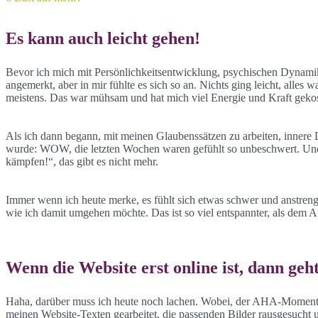
Es kann auch leicht gehen!
Bevor ich mich mit Persönlichkeitsentwicklung, psychischen Dynamik
angemerkt, aber in mir fühlte es sich so an. Nichts ging leicht, alle
meistens. Das war mühsam und hat mich viel Energie und Kraft gekos
Als ich dann begann, mit meinen Glaubenssätzen zu arbeiten, innere 
wurde: WOW, die letzten Wochen waren gefühlt so unbeschwert. Und s
kämpfen!“, das gibt es nicht mehr.
Immer wenn ich heute merke, es fühlt sich etwas schwer und anstreng
wie ich damit umgehen möchte. Das ist so viel entspannter, als de
Wenn die Website erst online ist, dann geht
Haha, darüber muss ich heute noch lachen. Wobei, der AHA-Moment wi
meinen Website-Texten gearbeitet, die passenden Bilder rausgesucht