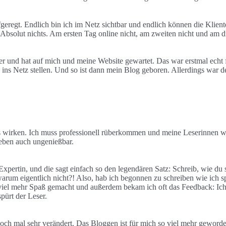
eregt. Endlich bin ich im Netz sichtbar und endlich können die Klient
s! Absolut nichts. Am ersten Tag online nicht, am zweiten nicht und am d
d hat auf mich und meine Website gewartet. Das war erstmal echt fru
ins Netz stellen. Und so ist dann mein Blog geboren. Allerdings war de
ös wirken. Ich muss professionell rüberkommen und meine Leserinnen w
 eben auch ungenießbar.
Expertin, und die sagt einfach so den legendären Satz: Schreib, wie du
arum eigentlich nicht?! Also, hab ich begonnen zu schreiben wie ich s
iel mehr Spaß gemacht und außerdem bekam ich oft das Feedback: Ich mag
spürt der Leser.
och mal sehr verändert. Das Bloggen ist für mich so viel mehr geworden,