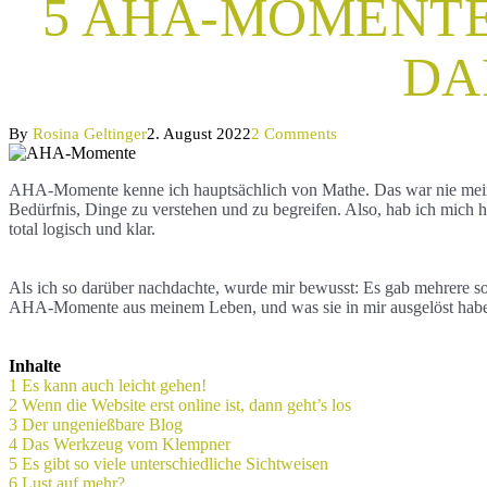
5 AHA-MOMENTE
DA
By
Rosina Geltinger
2. August 2022
2 Comments
AHA-Momente kenne ich hauptsächlich von Mathe. Das war nie meins, u
Bedürfnis, Dinge zu verstehen und zu begreifen. Also, hab ich mich h
total logisch und klar.
Als ich so darüber nachdachte, wurde mir bewusst: Es gab mehrere 
AHA-Momente aus meinem Leben, und was sie in mir ausgelöst haben,
Inhalte
1
Es kann auch leicht gehen!
2
Wenn die Website erst online ist, dann geht’s los
3
Der ungenießbare Blog
4
Das Werkzeug vom Klempner
5
Es gibt so viele unterschiedliche Sichtweisen
6
Lust auf mehr?