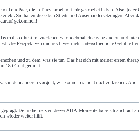
l ein Paar, die in Einzelarbeit mit mir gearbeitet haben. Also, jeder 
 erlebt. Sie hatten dieselben Streits und Auseinandersetzungen. Aber d
en darauf gekommen!
r das mal so direkt mitzuerleben war nochmal eine ganz andere und inten
chiedliche Perspektiven und noch viel mehr unterschiedliche Gefühle he
enschen und zu dem, was sie tun. Das hat sich mit meiner ersten ther
um 180 Grad gedreht.
was in dem anderen vorgeht, wir können es nicht nachvollziehen. Auch
r geprägt. Denn die meisten dieser AHA-Momente habe ich auch auf an
n wieder weiter hilft.