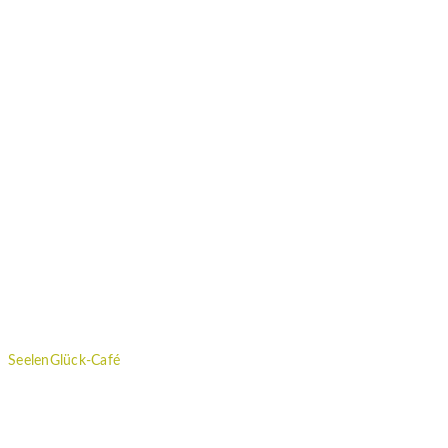
Kontakt
|
Impressum
|
Datenschutzvereinbarung
SeelenGlück-Café
Wöchentliche Impulse, Workshops und regelmäßige Neuigkeiten
rund um das Thema "Gutes für die Seele" erhältst du im SeelenGlück
Café.