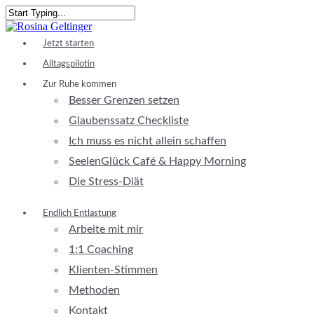
Skip
to
Close
main
Search
Menu
Jetzt starten
content
Alltagspilotin
Zur Ruhe kommen
Besser Grenzen setzen
Glaubenssatz Checkliste
Ich muss es nicht allein schaffen
SeelenGlück Café & Happy Morning
Die Stress-Diät
Endlich Entlastung
Arbeite mit mir
1:1 Coaching
Klienten-Stimmen
Methoden
Kontakt