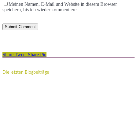
Meinen Namen, E-Mail und Website in diesem Browser
speichern, bis ich wieder kommentiere.
Share
Tweet
Share
Pin
Die letzten Blogbeiträge
Imposter-Syndrom: Warum du dich nie gut genug fühlst, egal wie
viel du leistest
Ich muss funktionieren: So befreist du dich aus dem inneren
Leistungsdruck
Innere Unruhe loswerden? Wenn dein Kopf einfach nicht zur Ruhe
kommt
12 von 12: Mein 12. April in 12 Bildern
Vaterwunde: Welche Auswirkung hat es auf Töchter, wenn sie ohne
Vater aufwachsen?