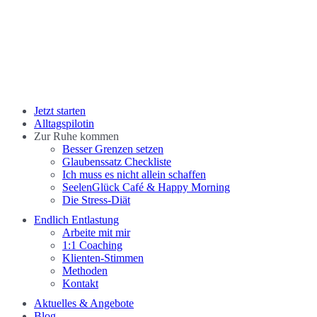
Melde dich gleich jetzt hier an.
Close
Jetzt starten
Menu
Alltagspilotin
Zur Ruhe kommen
Besser Grenzen setzen
Glaubenssatz Checkliste
Ich muss es nicht allein schaffen
SeelenGlück Café & Happy Morning
Die Stress-Diät
Endlich Entlastung
Arbeite mit mir
1:1 Coaching
Klienten-Stimmen
Methoden
Kontakt
Aktuelles & Angebote
Blog