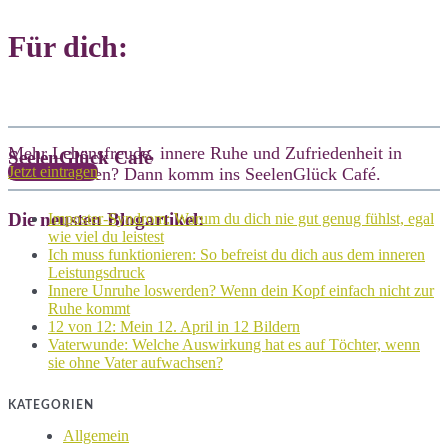
Für dich:
Mehr Lebensfreude, innere Ruhe und Zufriedenheit in
SeelenGlück Café
Jetzt eintragen
deinem Leben? Dann komm ins SeelenGlück Café.
Die neusten Blogartikel:
Imposter-Syndrom: Warum du dich nie gut genug fühlst, egal
wie viel du leistest
Ich muss funktionieren: So befreist du dich aus dem inneren
Leistungsdruck
Innere Unruhe loswerden? Wenn dein Kopf einfach nicht zur
Ruhe kommt
12 von 12: Mein 12. April in 12 Bildern
Vaterwunde: Welche Auswirkung hat es auf Töchter, wenn
sie ohne Vater aufwachsen?
KATEGORIEN
Allgemein