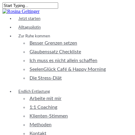
Skip
to
Close
main
Search
Menu
Jetzt starten
content
Alltagspilotin
Zur Ruhe kommen
Besser Grenzen setzen
Glaubenssatz Checkliste
Ich muss es nicht allein schaffen
SeelenGlück Café & Happy Morning
Die Stress-Diät
Endlich Entlastung
Arbeite mit mir
1:1 Coaching
Klienten-Stimmen
Methoden
Kontakt