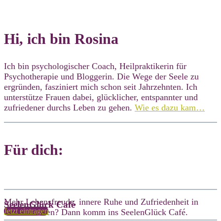
Hi, ich bin Rosina
Ich bin psychologischer Coach, Heilpraktikerin für
Psychotherapie und Bloggerin. Die Wege der Seele zu
ergründen, fasziniert mich schon seit Jahrzehnten. Ich
unterstütze Frauen dabei, glücklicher, entspannter und
zufriedener durchs Leben zu gehen.
Wie es dazu kam…
Für dich:
Mehr Lebensfreude, innere Ruhe und Zufriedenheit in
SeelenGlück Café
Jetzt eintragen
deinem Leben? Dann komm ins SeelenGlück Café.