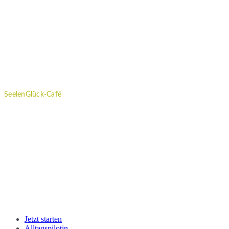
Kontakt
|
Impressum
|
Datenschutzvereinbarung
SeelenGlück-Café
Wöchentliche Impulse, Workshops und regelmäßige Neuigkeiten
rund um das Thema "Gutes für die Seele" erhältst du im SeelenGlück
Café.
Melde dich gleich jetzt hier an.
Close
Jetzt starten
Menu
Alltagspilotin