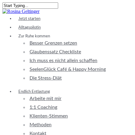
Skip
to
Close
main
Search
Menu
Jetzt starten
content
Alltagspilotin
Zur Ruhe kommen
Besser Grenzen setzen
Glaubenssatz Checkliste
Ich muss es nicht allein schaffen
SeelenGlück Café & Happy Morning
Die Stress-Diät
Endlich Entlastung
Arbeite mit mir
1:1 Coaching
Klienten-Stimmen
Methoden
Kontakt