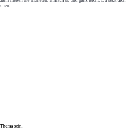
 dann fließen die Moneten. Einfach so und ganz leicht. Du setzt dich
achen!
 Thema sein.