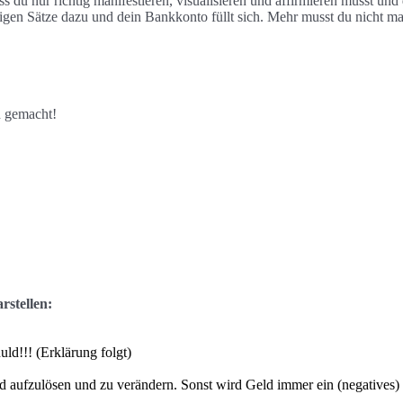
 du nur richtig manifestieren, visualisieren und affirmieren musst und
 richtigen Sätze dazu und dein Bankkonto füllt sich. Mehr musst du nicht m
h gemacht!
rstellen:
uld!!! (Erklärung folgt)
 aufzulösen und zu verändern. Sonst wird Geld immer ein (negatives)