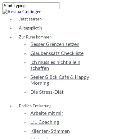
Skip
to
Close
main
Search
Menu
Jetzt starten
content
Alltagspilotin
Zur Ruhe kommen
Besser Grenzen setzen
Glaubenssatz Checkliste
Ich muss es nicht allein
schaffen
SeelenGlück Café & Happy
Morning
Die Stress-Diät
Endlich Entlastung
Arbeite mit mir
1:1 Coaching
Klienten-Stimmen