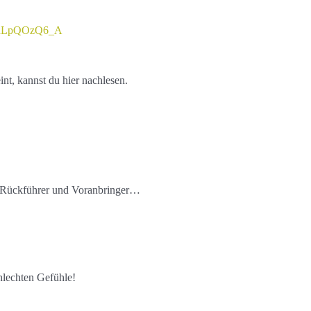
UndLpQOzQ6_A
nt, kannst du hier nachlesen.
rn Rückführer und Voranbringer…
chlechten Gefühle!