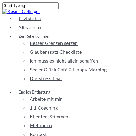
Skip
to
Close
main
Search
Menu
Jetzt starten
content
Alltagspilotin
Zur Ruhe kommen
Besser Grenzen setzen
Glaubenssatz Checkliste
Ich muss es nicht allein schaffen
SeelenGlück Café & Happy Morning
Die Stress-Diät
Endlich Entlastung
Arbeite mit mir
1:1 Coaching
Klienten-Stimmen
Methoden
Kontakt