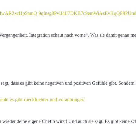
n/?fbclid=IwAR2xcHpSamQ-9qInsg8PvlJ4lJ7DKB7c9emWiAzEvKqQP8P
 Vergangenheit. Integration schaut nach vorne“. Was sie damit genau mei
sagt, dass es gibt keine negativen und positiven Gefühle gibt. Sonde
uehle-es-gibt-rueckfuehrer-und-voranbringer/
u wieder deine eigene Chefin wirst! Und auch sie sagt: Es gibt keine s