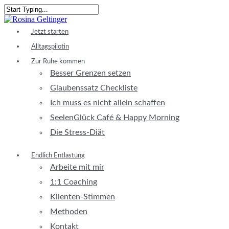
Skip
to
Close
main
Search
Menu
Jetzt starten
content
Alltagspilotin
Zur Ruhe kommen
Besser Grenzen setzen
Glaubenssatz Checkliste
Ich muss es nicht allein schaffen
SeelenGlück Café & Happy Morning
Die Stress-Diät
Endlich Entlastung
Arbeite mit mir
1:1 Coaching
Klienten-Stimmen
Methoden
Kontakt