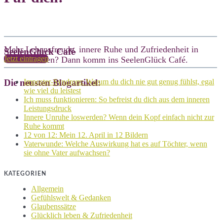
Mehr Lebensfreude, innere Ruhe und Zufriedenheit in
SeelenGlück Café
Jetzt eintragen
deinem Leben? Dann komm ins SeelenGlück Café.
Die neusten Blogartikel:
Imposter-Syndrom: Warum du dich nie gut genug fühlst, egal
wie viel du leistest
Ich muss funktionieren: So befreist du dich aus dem inneren
Leistungsdruck
Innere Unruhe loswerden? Wenn dein Kopf einfach nicht zur
Ruhe kommt
12 von 12: Mein 12. April in 12 Bildern
Vaterwunde: Welche Auswirkung hat es auf Töchter, wenn
sie ohne Vater aufwachsen?
KATEGORIEN
Allgemein
Gefühlswelt & Gedanken
Glaubenssätze
Glücklich leben & Zufriedenheit