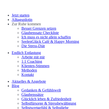
Close
Jetzt starten
Menu
Alltagspilotin
Zur Ruhe kommen
Besser Grenzen setzen
Glaubenssatz Checkliste
Ich muss es nicht allein schaffen
SeelenGlück Café & Happy Morning
Die Stress-Diät
Endlich Entlastung
Arbeite mit mir
1:1 Coaching
Klienten-Stimmen
Methoden
Kontakt
Aktuelles & Angebote
Blog
Gedanken & Gefühlswelt
Glaubenssätze
Glücklich leben & Zufriedenheit
Selbstfürsorge & Stressbewältigung
Selbstwertgefühl & Selbstliebe