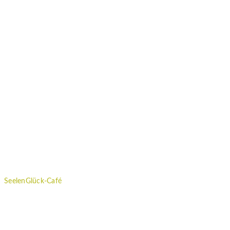
Kontakt
|
Impressum
|
Datenschutzvereinbarung
SeelenGlück-Café
Wöchentliche Impulse, Workshops und regelmäßige Neuigkeiten
rund um das Thema "Gutes für die Seele" erhältst du im SeelenGlück
Café.