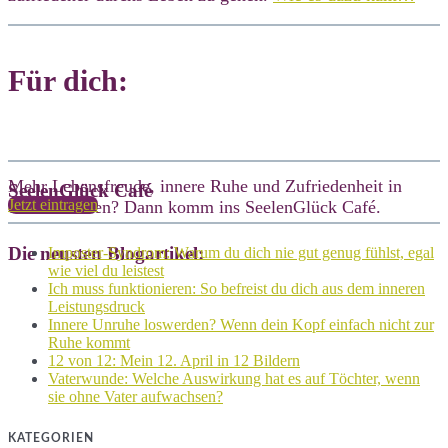
Für dich:
Mehr Lebensfreude, innere Ruhe und Zufriedenheit in
SeelenGlück Café
Jetzt eintragen
deinem Leben? Dann komm ins SeelenGlück Café.
Die neusten Blogartikel:
Imposter-Syndrom: Warum du dich nie gut genug fühlst, egal
wie viel du leistest
Ich muss funktionieren: So befreist du dich aus dem inneren
Leistungsdruck
Innere Unruhe loswerden? Wenn dein Kopf einfach nicht zur
Ruhe kommt
12 von 12: Mein 12. April in 12 Bildern
Vaterwunde: Welche Auswirkung hat es auf Töchter, wenn
sie ohne Vater aufwachsen?
KATEGORIEN