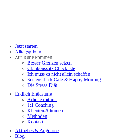
Melde dich gleich jetzt hier an.
Close
Jetzt starten
Menu
Alltagspilotin
Zur Ruhe kommen
Besser Grenzen setzen
Glaubenssatz Checkliste
Ich muss es nicht allein schaffen
SeelenGlück Café & Happy Morning
Die Stress-Diät
Endlich Entlastung
Arbeite mit mir
1:1 Coaching
Klienten-Stimmen
Methoden
Kontakt
Aktuelles & Angebote
Blog