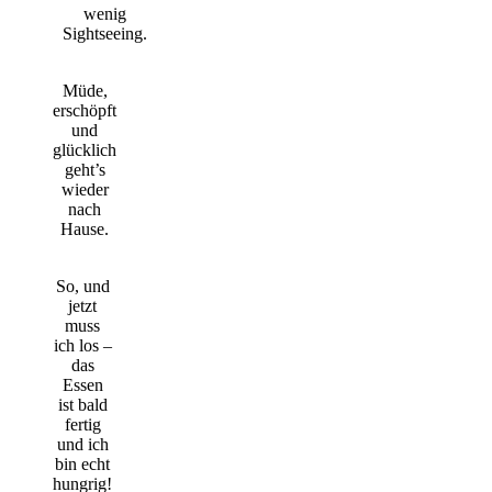
wenig
Sightseeing.
Müde,
erschöpft
und
glücklich
geht’s
wieder
nach
Hause.
So, und
jetzt
muss
ich los –
das
Essen
ist bald
fertig
und ich
bin echt
hungrig!