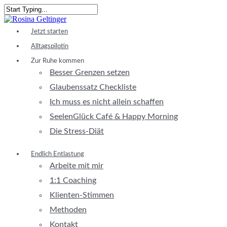
Skip
to
Close
main
Search
Menu
Jetzt starten
content
Alltagspilotin
Zur Ruhe kommen
Besser Grenzen setzen
Glaubenssatz Checkliste
Ich muss es nicht allein schaffen
SeelenGlück Café & Happy Morning
Die Stress-Diät
Endlich Entlastung
Arbeite mit mir
1:1 Coaching
Klienten-Stimmen
Methoden
Kontakt