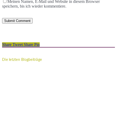
Meinen Namen, E-Mail und Website in diesem Browser
speichern, bis ich wieder kommentiere.
Share
Tweet
Share
Pin
Die letzten Blogbeiträge
Imposter-Syndrom: Warum du dich nie gut genug fühlst, egal wie
viel du leistest
Ich muss funktionieren: So befreist du dich aus dem inneren
Leistungsdruck
Innere Unruhe loswerden? Wenn dein Kopf einfach nicht zur Ruhe
kommt
12 von 12: Mein 12. April in 12 Bildern
Vaterwunde: Welche Auswirkung hat es auf Töchter, wenn sie ohne
Vater aufwachsen?