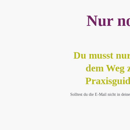
Skip
to
Nur no
main
content
Du musst nur 
dem Weg z
Praxisguid
Solltest du die E-Mail nicht in dei