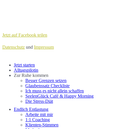
Jetzt auf Facebook teilen
Datenschutz
und
Impressum
Close
Jetzt starten
Menu
Alltagspilotin
Zur Ruhe kommen
Besser Grenzen setzen
Glaubenssatz Checkliste
Ich muss es nicht allein schaffen
SeelenGlück Café & Happy Morning
Die Stress-Diät
Endlich Entlastung
Arbeite mit mir
1:1 Coaching
Klienten-Stimmen